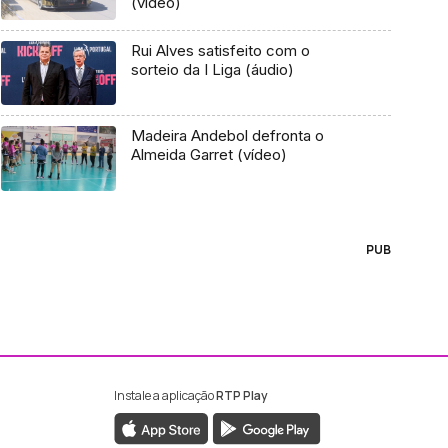
(vídeo)
Rui Alves satisfeito com o
sorteio da I Liga (áudio)
Madeira Andebol defronta o
Almeida Garret (vídeo)
PUB
Instale a aplicação
RTP Play
ebook da RTP Madeira
nstagram da RTP Madeira