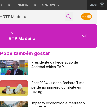
G
RTP ENSINA
RTP ARQUIVOS
Entrar
+ RTP Madeira
TV
RTP Madeira
Pode também gostar
Presidente da Federação de
Andebol critica TAP
Paris2024: Judoca Bárbara Timo
perde no primeiro combate em
-63 kg
Impacto económico e mediático