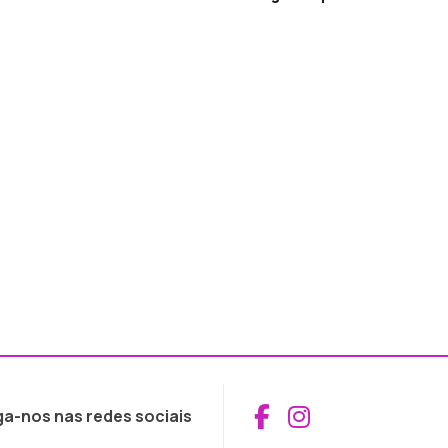
Aceder ao Fac
Aceder ao I
ga-nos nas redes sociais