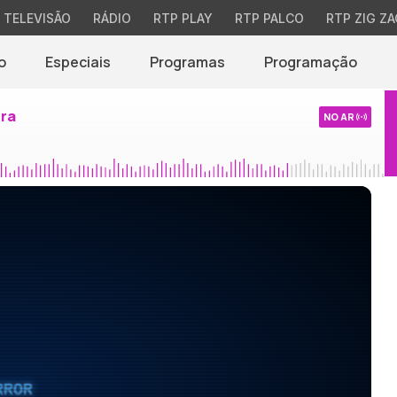
TELEVISÃO
RÁDIO
RTP PLAY
RTP PALCO
RTP ZIG ZA
o
Especiais
Programas
Programação
ira
NO AR
RROR