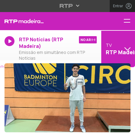
Entrar
RTP Notícias (RTP
NO AR
TV
Madeira)
RTP Madei
Emissão em simultâneo com RTP
Notícias