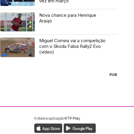
vez em março
Nova chance para Henrique
Araújo
Miguel Correia vai a competição
com o Skoda Fabia Rally2 Evo
(vídeo)
PUB
Instale a aplicação
RTP Play
ebook da RTP Madeira
nstagram da RTP Madeira