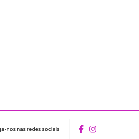
Aceder ao Fac
Aceder ao I
ga-nos nas redes sociais