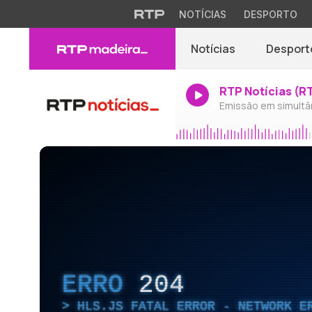
NOTÍCIAS
DESPORTO
Notícias
Desport
RTP Notícias (R
Emissão em simultâ
ERRO
204
HLS.JS FATAL ERROR - NETWORK E