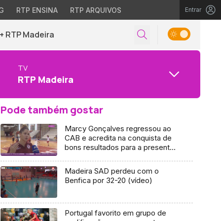
G
RTP ENSINA
RTP ARQUIVOS
Entrar
+ RTP Madeira
TV
RTP Madeira
Pode também gostar
Marcy Gonçalves regressou ao
CAB e acredita na conquista de
bons resultados para a presente
temporada
Madeira SAD perdeu com o
Benfica por 32-20 (vídeo)
Portugal favorito em grupo de