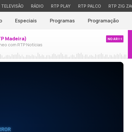
TELEVISÃO
RÁDIO
RTP PLAY
RTP PALCO
RTP ZIG ZA
o
Especiais
Programas
Programação
TP Madeira)
NO AR
neo com RTP Notícias
RROR