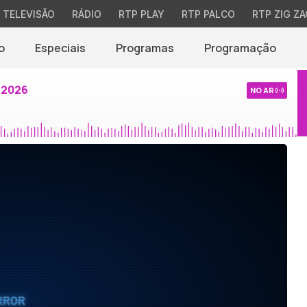
TELEVISÃO
RÁDIO
RTP PLAY
RTP PALCO
RTP ZIG ZA
o
Especiais
Programas
Programação
 2026
NO AR
RROR