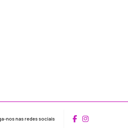
Aceder ao Fac
Aceder ao I
ga-nos nas redes sociais