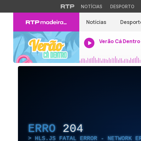
NOTÍCIAS
DESPORTO
Notícias
Desport
Verão Cá Dentro
ERRO
204
HLS.JS FATAL ERROR - NETWORK E