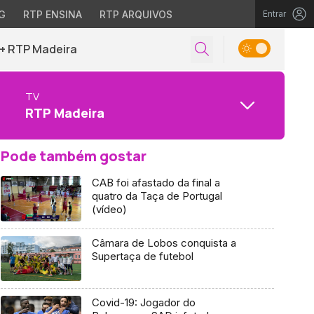
G
RTP ENSINA
RTP ARQUIVOS
Entrar
+ RTP Madeira
TV
RTP Madeira
Pode também gostar
CAB foi afastado da final a
quatro da Taça de Portugal
(vídeo)
Câmara de Lobos conquista a
Supertaça de futebol
Covid-19: Jogador do