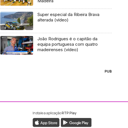
Madeira
Super especial da Ribeira Brava
alterada (vídeo)
João Rodrigues é o capitão da
equipa portuguesa com quatro
madeirenses (vídeo)
PUB
Instale a aplicação
RTP Play
ebook da RTP Madeira
nstagram da RTP Madeira