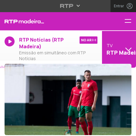
Entrar
RTP Notícias (RTP
NO AR
TV
Madeira)
RTP Madei
Emissão em simultâneo com RTP
Notícias