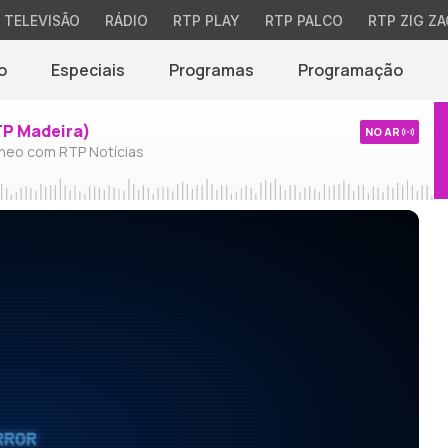
TELEVISÃO
RÁDIO
RTP PLAY
RTP PALCO
RTP ZIG ZA
o
Especiais
Programas
Programação
TP Madeira)
NO AR
neo com RTP Notícias
RROR