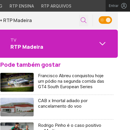
G
RTP ENSINA
RTP ARQUIVOS
Entrar
+ RTP Madeira
TV
RTP Madeira
Pode também gostar
Francisco Abreu conquistou hoje
um pódio na segunda corrida das
GT4 South European Series
CAB x Imortal adiado por
cancelamento do voo
Rodrigo Pinho é o caso positivo