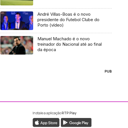
André Villas-Boas é o novo
presidente do Futebol Clube do
Porto (vídeo)
Manuel Machado é o novo
treinador do Nacional até ao final
da época
PUB
Instale a aplicação
RTP Play
ebook da RTP Madeira
nstagram da RTP Madeira