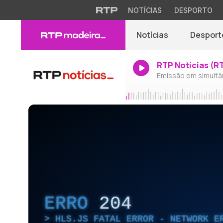
NOTÍCIAS
DESPORTO
Notícias
Desport
RTP Notícias (R
Emissão em simultâ
ERRO
204
HLS.JS FATAL ERROR - NETWORK E