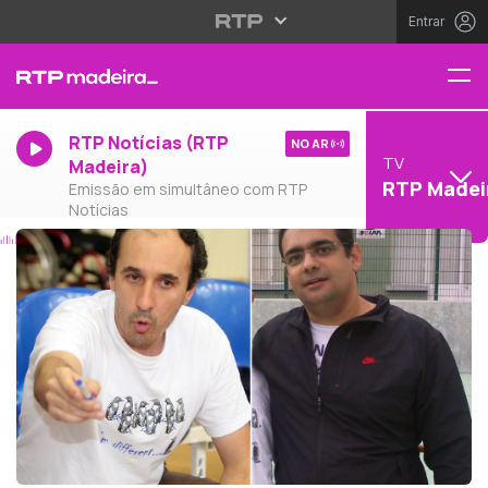
Entrar
RTP Notícias (RTP
NO AR
TV
Madeira)
RTP Madei
Emissão em simultâneo com RTP
Notícias