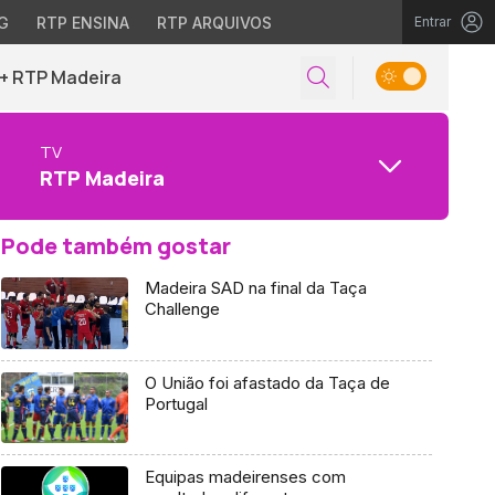
G
RTP ENSINA
RTP ARQUIVOS
Entrar
+ RTP Madeira
TV
RTP Madeira
Pode também gostar
Madeira SAD na final da Taça
Challenge
O União foi afastado da Taça de
Portugal
Equipas madeirenses com