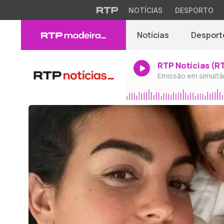
NOTÍCIAS
DESPORTO
Notícias
Desport
RTP Notícias (R
Emissão em simultâ