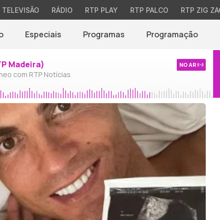
TELEVISÃO
RÁDIO
RTP PLAY
RTP PALCO
RTP ZIG ZA
o
Especiais
Programas
Programação
TP Madeira)
NO AR
neo com RTP Notícias