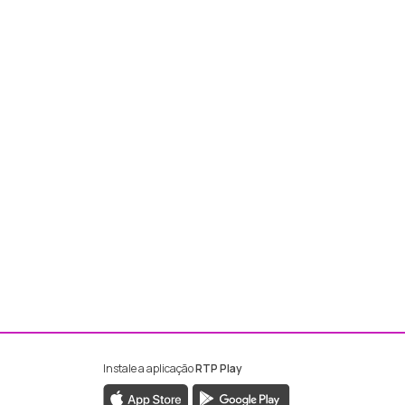
Instale a aplicação
RTP Play
ebook da RTP Madeira
nstagram da RTP Madeira