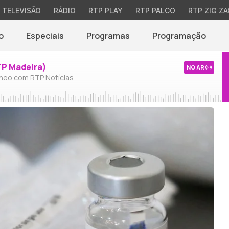
TELEVISÃO
RÁDIO
RTP PLAY
RTP PALCO
RTP ZIG ZA
o
Especiais
Programas
Programação
TP Madeira)
NO AR
neo com RTP Notícias