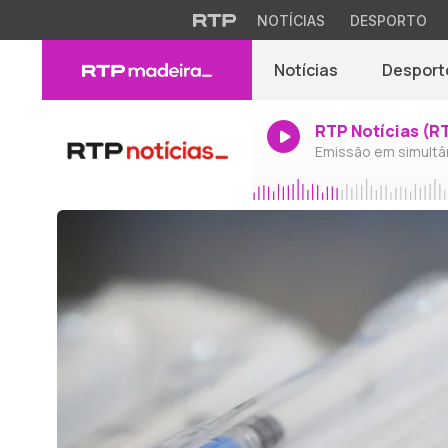
NOTÍCIAS
DESPORTO
Notícias
Desport
RTP Notícias (R
Emissão em simultâ