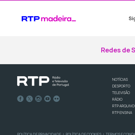
Si
Redes de S
NOTÍCIAS
DESPORTO
TELEVISÃO
RÁDIO
RTP ARQUIVO
RTP ENSINA
POLÍTICA DE PRIVACIDADE
POLÍTICA DE COOKIES
TERMOS E COND
|
|