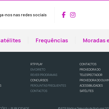
Aceder ao Fac
Aceder ao I
ga-nos nas redes sociais
atélites
Frequências
Moradas e
RTP PLAY
CONTACTOS
EM DIRETO
PROVEDORA DO
REVER PROGRAMAS
TELESPECTADOR
CONCURSOS
PROVEDORA DO OUVI
S
PERGUNTAS FREQUENTES
ACESSIBILIDADES
CONTACTOS
SATÉLITES
IÇÕES
PUBLICIDADE
© RTP, Rádio e Televisão de Portugal 2
|