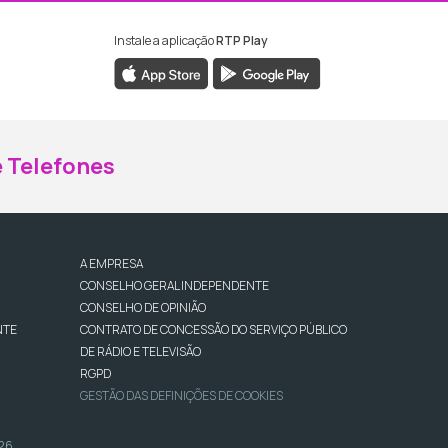
Instale a aplicação
RTP Play
ebook da RTP Madeira
nstagram da RTP Madeira
 Telefones
A EMPRESA
CONSELHO GERAL INDEPENDENTE
CONSELHO DE OPINIÃO
NTE
CONTRATO DE CONCESSÃO DO SERVIÇO PÚBLICO
DE RÁDIO E TELEVISÃO
RGPD
GESTÃO DAS DEFINIÇÕES DE COOKIES
026