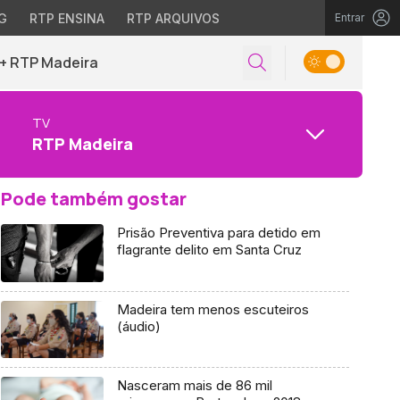
G
RTP ENSINA
RTP ARQUIVOS
Entrar
+ RTP Madeira
TV
RTP Madeira
Pode também gostar
Prisão Preventiva para detido em
flagrante delito em Santa Cruz
Madeira tem menos escuteiros
(áudio)
Nasceram mais de 86 mil