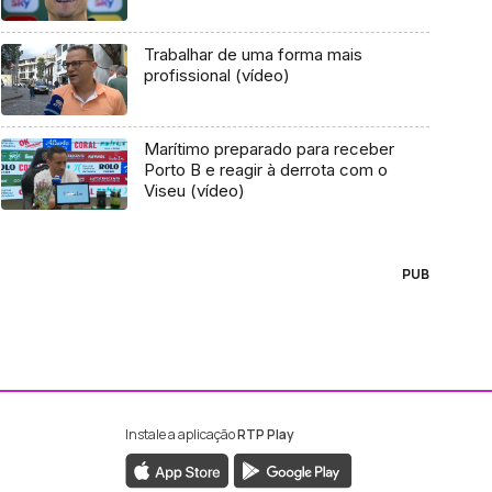
Trabalhar de uma forma mais
profissional (vídeo)
Marítimo preparado para receber
Porto B e reagir à derrota com o
Viseu (vídeo)
PUB
Instale a aplicação
RTP Play
ebook da RTP Madeira
nstagram da RTP Madeira