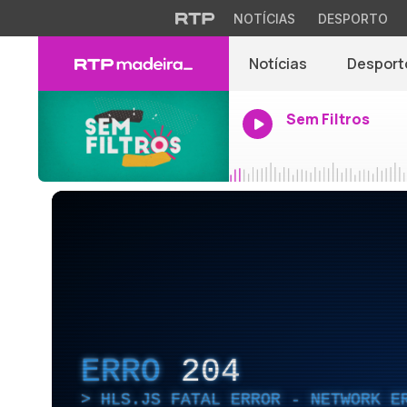
NOTÍCIAS
DESPORTO
Notícias
Desport
Sem Filtros
ERRO
204
HLS.JS FATAL ERROR - NETWORK E