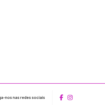
Aceder ao Fac
Aceder ao I
ga-nos nas redes sociais