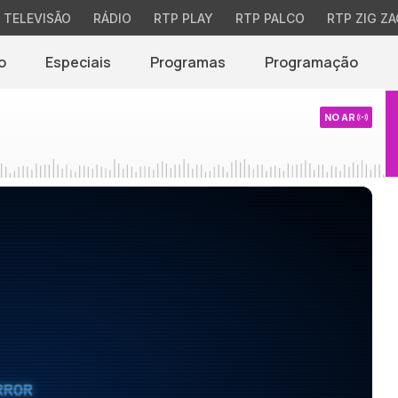
TELEVISÃO
RÁDIO
RTP PLAY
RTP PALCO
RTP ZIG ZA
o
Especiais
Programas
Programação
NO AR
RROR