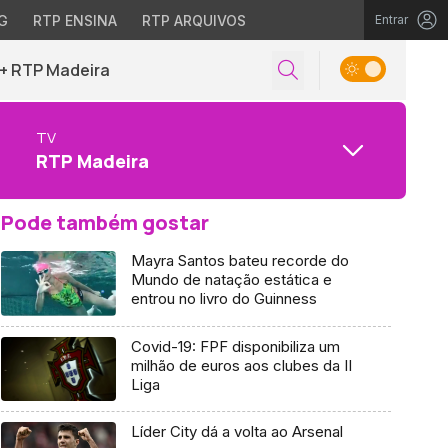
G
RTP ENSINA
RTP ARQUIVOS
Entrar
+ RTP Madeira
TV
RTP Madeira
Pode também gostar
Mayra Santos bateu recorde do
Mundo de natação estática e
entrou no livro do Guinness
Covid-19: FPF disponibiliza um
milhão de euros aos clubes da II
Liga
Líder City dá a volta ao Arsenal