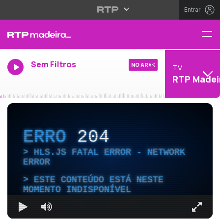
Entrar
Sem Filtros
NO AR
TV
RTP Madei
ERRO
204
HLS.JS FATAL ERROR - NETWORK
ERROR
ESTE CONTEÚDO ESTÁ NESTE
MOMENTO INDISPONÍVEL