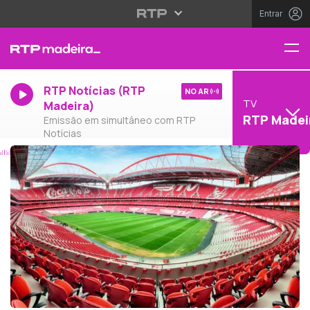
Entrar
RTP Notícias (RTP
NO AR
TV
Madeira)
RTP Madei
Emissão em simultâneo com RTP
Notícias