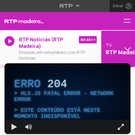
Entrar
RTP Notícias (RTP
NO AR
TV
Madeira)
RTP Madei
Emissão em simultâneo com RTP
Notícias
ERRO
204
HLS.JS FATAL ERROR - NETWORK
ERROR
ESTE CONTEÚDO ESTÁ NESTE
MOMENTO INDISPONÍVEL