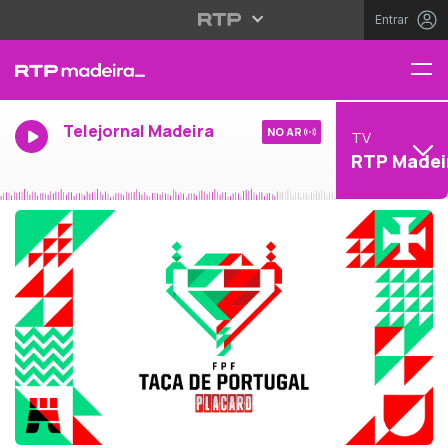
Entrar
Telejornal Madeira
NO AR
TV
RTP Madei