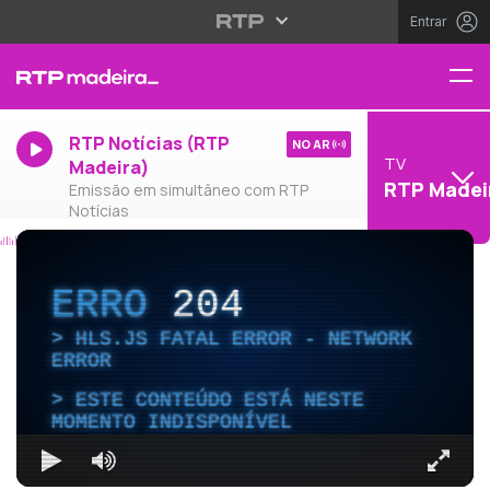
Entrar
RTP Notícias (RTP
NO AR
TV
Madeira)
RTP Madei
Emissão em simultâneo com RTP
Notícias
ERRO
204
HLS.JS FATAL ERROR - NETWORK
ERROR
ESTE CONTEÚDO ESTÁ NESTE
MOMENTO INDISPONÍVEL