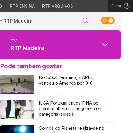
G
RTP ENSINA
RTP ARQUIVOS
Entrar
+ RTP Madeira
TV
RTP Madeira
Pode também gostar
No futsal feminino, a APEL
venceu o Arneiros por 3-0
ILGA Portugal critica FINA por
colocar atletas transgénero em
categoria isolada
Corrida do Planeta realiza-se no