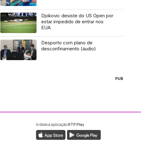
Djokovic desiste do US Open por
estar impedido de entrar nos
EUA
Desporto com plano de
desconfinamento (áudio)
PUB
Instale a aplicação
RTP Play
ebook da RTP Madeira
nstagram da RTP Madeira