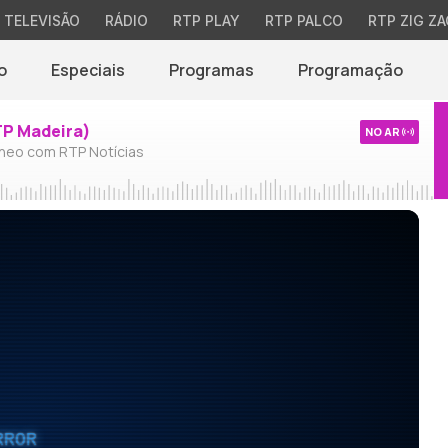
TELEVISÃO
RÁDIO
RTP PLAY
RTP PALCO
RTP ZIG ZA
o
Especiais
Programas
Programação
TP Madeira)
NO AR
neo com RTP Notícias
RROR