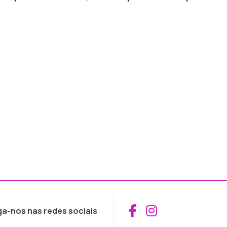
Aceder ao Fac
Aceder ao I
ga-nos nas redes sociais