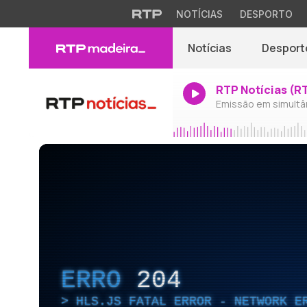
NOTÍCIAS
DESPORTO
Notícias
Desport
RTP Notícias (R
Emissão em simultâ
ERRO
204
HLS.JS FATAL ERROR - NETWORK E