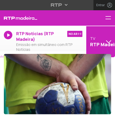
Entrar
RTP Notícias (RTP
NO AR
TV
Madeira)
RTP Madei
Emissão em simultâneo com RTP
Notícias