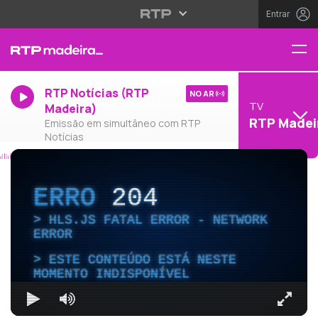
Entrar
RTP Notícias (RTP
NO AR
TV
Madeira)
RTP Madei
Emissão em simultâneo com RTP
Notícias
ERRO
204
HLS.JS FATAL ERROR - NETWORK
ERROR
ESTE CONTEÚDO ESTÁ NESTE
MOMENTO INDISPONÍVEL