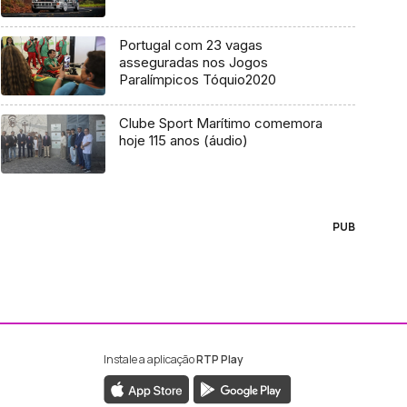
Portugal com 23 vagas
asseguradas nos Jogos
Paralímpicos Tóquio2020
Clube Sport Marítimo comemora
hoje 115 anos (áudio)
PUB
Instale a aplicação
RTP Play
ebook da RTP Madeira
nstagram da RTP Madeira