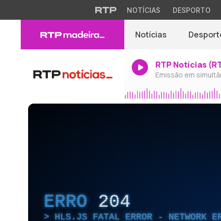
NOTÍCIAS
DESPORTO
Notícias
Desport
RTP Notícias (R
Emissão em simultâ
ERRO
204
HLS.JS FATAL ERROR - NETWORK E