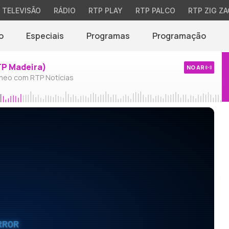
TELEVISÃO
RÁDIO
RTP PLAY
RTP PALCO
RTP ZIG ZA
o
Especiais
Programas
Programação
TP Madeira)
NO AR
neo com RTP Notícias
RROR