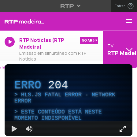
Entrar
RTP Notícias (RTP
NO AR
TV
Madeira)
RTP Madei
Emissão em simultâneo com RTP
Notícias
ERRO
204
HLS.JS FATAL ERROR - NETWORK
ERROR
ESTE CONTEÚDO ESTÁ NESTE
MOMENTO INDISPONÍVEL