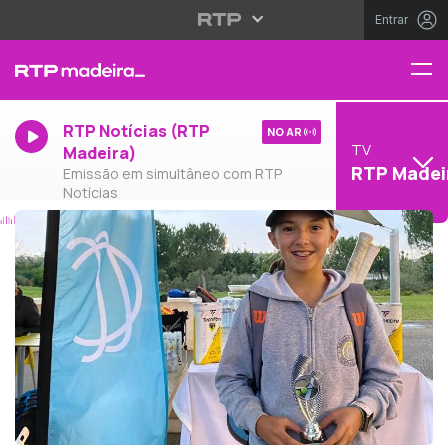
Entrar
RTP Notícias (RTP
NO AR
TV
Madeira)
RTP Madei
Emissão em simultâneo com RTP
Notícias