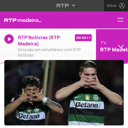
Entrar
RTP Notícias (RTP
NO AR
TV
Madeira)
RTP Madei
Emissão em simultâneo com RTP
Notícias