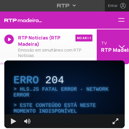
Entrar
RTP Notícias (RTP
NO AR
TV
Madeira)
RTP Madei
Emissão em simultâneo com RTP
Notícias
ERRO
204
HLS.JS FATAL ERROR - NETWORK
ERROR
ESTE CONTEÚDO ESTÁ NESTE
MOMENTO INDISPONÍVEL