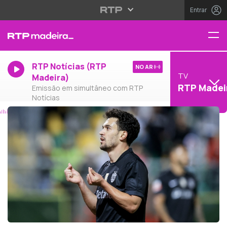
Entrar
RTP Notícias (RTP
NO AR
TV
Madeira)
RTP Madei
Emissão em simultâneo com RTP
Notícias