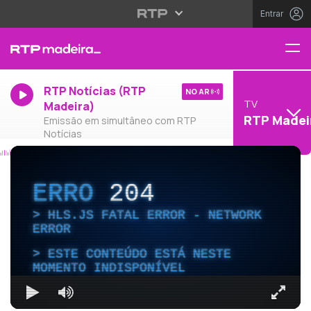
Entrar
RTP Notícias (RTP
NO AR
TV
Madeira)
RTP Madei
Emissão em simultâneo com RTP
Notícias
ERRO
204
HLS.JS FATAL ERROR - NETWORK
ERROR
ESTE CONTEÚDO ESTÁ NESTE
MOMENTO INDISPONÍVEL