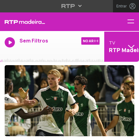
Entrar
Sem Filtros
NO AR
TV
RTP Madei