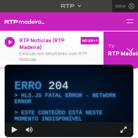
Entrar
RTP Notícias (RTP
NO AR
TV
Madeira)
RTP Madei
Emissão em simultâneo com RTP
Notícias
ERRO
204
HLS.JS FATAL ERROR - NETWORK
ERROR
ESTE CONTEÚDO ESTÁ NESTE
MOMENTO INDISPONÍVEL