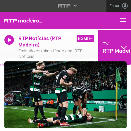
Entrar
RTP Notícias (RTP
NO AR
TV
Madeira)
RTP Madei
Emissão em simultâneo com RTP
Notícias