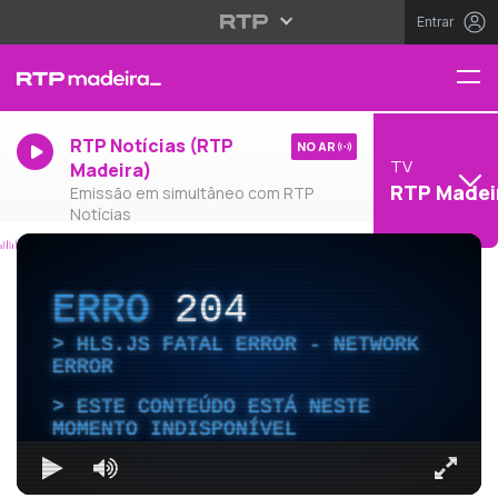
Entrar
RTP Notícias (RTP
NO AR
TV
Madeira)
RTP Madei
Emissão em simultâneo com RTP
Notícias
ERRO
204
HLS.JS FATAL ERROR - NETWORK
ERROR
ESTE CONTEÚDO ESTÁ NESTE
MOMENTO INDISPONÍVEL