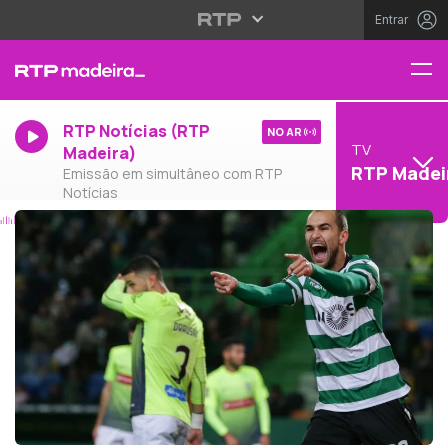
Entrar
RTP Notícias (RTP
NO AR
TV
Madeira)
RTP Madei
Emissão em simultâneo com RTP
Notícias