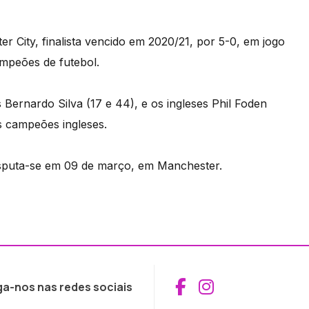
r City, finalista vencido em 2020/21, por 5-0, em jogo
ampeões de futebol.
Bernardo Silva (17 e 44), e os ingleses Phil Foden
s campeões ingleses.
isputa-se em 09 de março, em Manchester.
Aceder ao Fac
Aceder ao I
ga-nos nas redes sociais