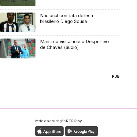
Nacional contrata defesa
brasileiro Diego Sousa
Marítimo visita hoje o Desportivo
de Chaves (áudio)
PUB
Instale a aplicação
RTP Play
ebook da RTP Madeira
nstagram da RTP Madeira