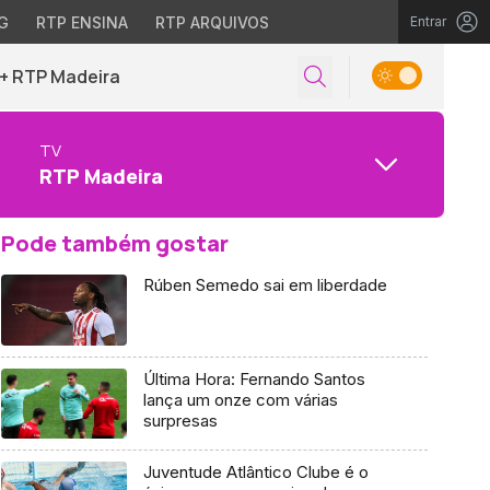
G
RTP ENSINA
RTP ARQUIVOS
Entrar
+ RTP Madeira
TV
RTP Madeira
Pode também gostar
Rúben Semedo sai em liberdade
Última Hora: Fernando Santos
lança um onze com várias
surpresas
Juventude Atlântico Clube é o