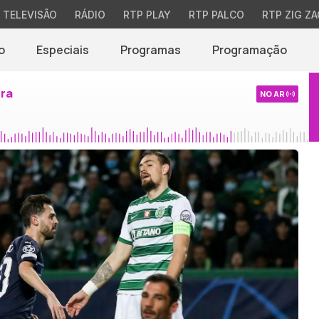
TELEVISÃO
RÁDIO
RTP PLAY
RTP PALCO
RTP ZIG ZA
o
Especiais
Programas
Programação
ira
NO AR