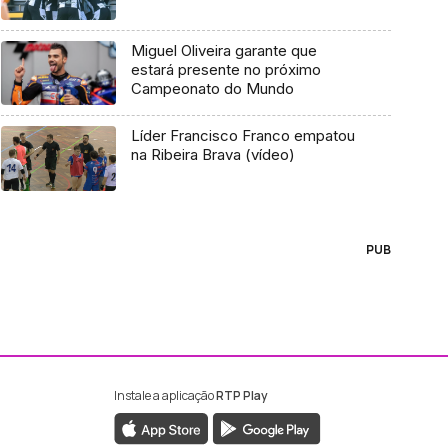
Miguel Oliveira garante que
estará presente no próximo
Campeonato do Mundo
Líder Francisco Franco empatou
na Ribeira Brava (vídeo)
PUB
Instale a aplicação
RTP Play
ebook da RTP Madeira
nstagram da RTP Madeira