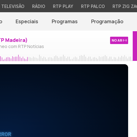
TELEVISÃO
RÁDIO
RTP PLAY
RTP PALCO
RTP ZIG ZA
o
Especiais
Programas
Programação
TP Madeira)
NO AR
neo com RTP Notícias
RROR