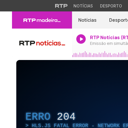
NOTÍCIAS
DESPORTO
Notícias
Desport
RTP Notícias (R
Emissão em simultâ
ERRO
204
HLS.JS FATAL ERROR - NETWORK E