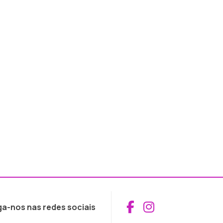
Aceder ao Fac
Aceder ao I
ga-nos nas redes sociais