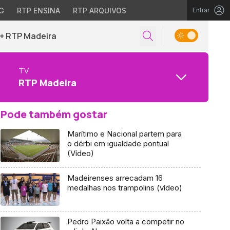
G
RTP ENSINA
RTP ARQUIVOS
Entrar
+ RTP Madeira
TV
RTP Madeira
Pode também gostar
Marítimo e Nacional partem para
o dérbi em igualdade pontual
(Vídeo)
Madeirenses arrecadam 16
medalhas nos trampolins (vídeo)
Pedro Paixão volta a competir no