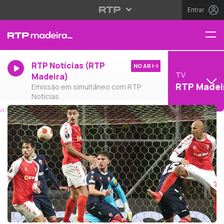
Entrar
RTP Notícias (RTP
NO AR
TV
Madeira)
RTP Madei
Emissão em simultâneo com RTP
Notícias