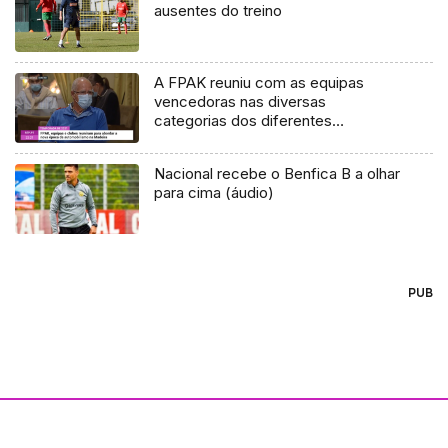
ausentes do treino
A FPAK reuniu com as equipas
vencedoras nas diversas
categorias dos diferentes
campeonatos de 2020 e com os
clubes organizadores no sentido de
Nacional recebe o Benfica B a olhar
preparar a época de 2021.
para cima (áudio)
PUB