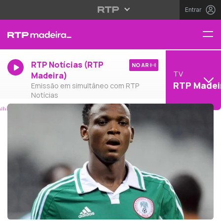
Entrar
RTP Notícias (RTP
NO AR
TV
Madeira)
RTP Madei
Emissão em simultâneo com RTP
Notícias