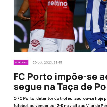
20 out, 2023, 23:45
DESPORTO
FC Porto impõe-se ao
segue na Taça de Po
O FC Porto, detentor do troféu, apurou-se hoje p
futebol, ao vencer por 2-0 na visita ao Vilar de P