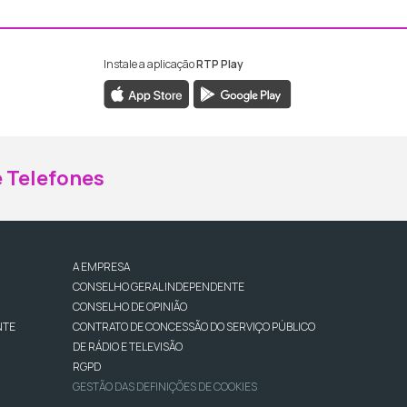
Instale a aplicação
RTP Play
ebook da RTP Madeira
nstagram da RTP Madeira
 Telefones
A EMPRESA
CONSELHO GERAL INDEPENDENTE
CONSELHO DE OPINIÃO
NTE
CONTRATO DE CONCESSÃO DO SERVIÇO PÚBLICO
DE RÁDIO E TELEVISÃO
RGPD
GESTÃO DAS DEFINIÇÕES DE COOKIES