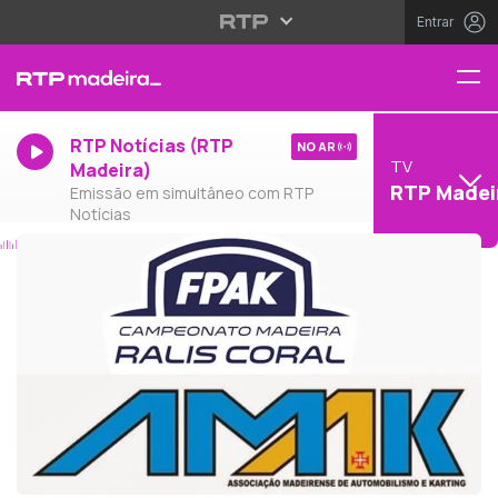
Entrar
RTP Notícias (RTP
NO AR
TV
Madeira)
RTP Madei
Emissão em simultâneo com RTP
Notícias