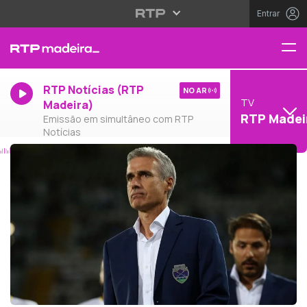
Entrar
RTP Notícias (RTP
NO AR
TV
Madeira)
RTP Madei
Emissão em simultâneo com RTP
Notícias