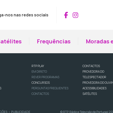
Aceder ao Fac
Aceder ao I
ga-nos nas redes sociais
atélites
Frequências
Moradas e
RTP PLAY
CONTACTOS
EM DIRETO
PROVEDORA DO
REVER PROGRAMAS
TELESPECTADOR
CONCURSOS
PROVEDORA DO OUVI
S
PERGUNTAS FREQUENTES
ACESSIBILIDADES
CONTACTOS
SATÉLITES
IÇÕES
PUBLICIDADE
© RTP, Rádio e Televisão de Portugal 2
|