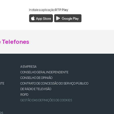
Instale a aplicação
RTP Play
ebook da RTP Madeira
nstagram da RTP Madeira
 Telefones
A EMPRESA
CONSELHO GERAL INDEPENDENTE
CONSELHO DE OPINIÃO
NTE
CONTRATO DE CONCESSÃO DO SERVIÇO PÚBLICO
DE RÁDIO E TELEVISÃO
RGPD
GESTÃO DAS DEFINIÇÕES DE COOKIES
026