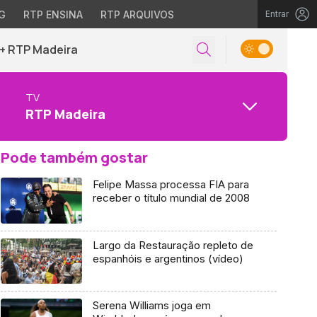
G
RTP ENSINA
RTP ARQUIVOS
Entrar
+ RTP Madeira
TV
RTP Madeira
Pode também gostar
Felipe Massa processa FIA para
receber o título mundial de 2008
Largo da Restauração repleto de
espanhóis e argentinos (vídeo)
Serena Williams joga em