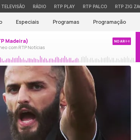
TELEVISÃO
RÁDIO
RTP PLAY
RTP PALCO
RTP ZIG ZA
o
Especiais
Programas
Programação
TP Madeira)
NO AR
neo com RTP Notícias