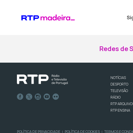
Si
Redes de S
NOTÍCIAS
DESPORTO
TELEVISÃO
RÁDIO
RTP ARQUIVO
RTP ENSINA
POLÍTICA DE PRIVACIDADE
POLÍTICA DE COOKIES
TERMOS E COND
|
|