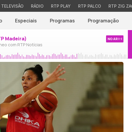
TELEVISÃO
RÁDIO
RTP PLAY
RTP PALCO
RTP ZIG ZA
o
Especiais
Programas
Programação
TP Madeira)
NO AR
neo com RTP Notícias