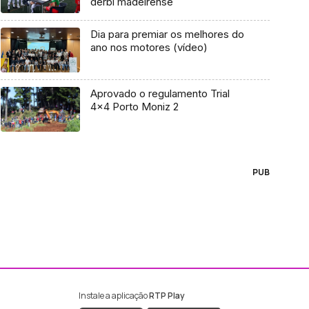
dérbi madeirense
Dia para premiar os melhores do
ano nos motores (vídeo)
Aprovado o regulamento Trial
4×4 Porto Moniz 2
PUB
Instale a aplicação
RTP Play
ebook da RTP Madeira
nstagram da RTP Madeira