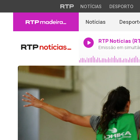
NOTÍCIAS
DESPORTO
Notícias
Desport
RTP Notícias (R
Emissão em simultâ