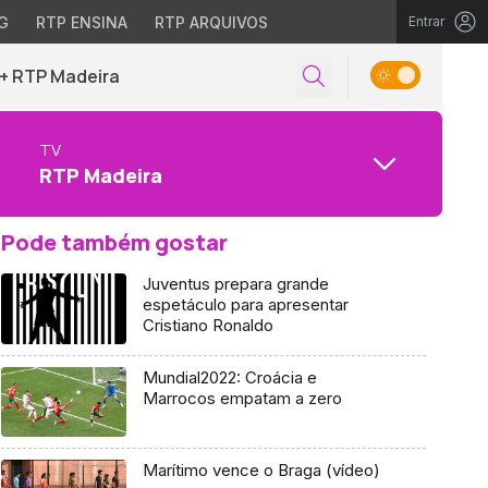
G
RTP ENSINA
RTP ARQUIVOS
Entrar
+ RTP Madeira
TV
RTP Madeira
Pode também gostar
Juventus prepara grande
espetáculo para apresentar
Cristiano Ronaldo
Mundial2022: Croácia e
Marrocos empatam a zero
Marítimo vence o Braga (vídeo)