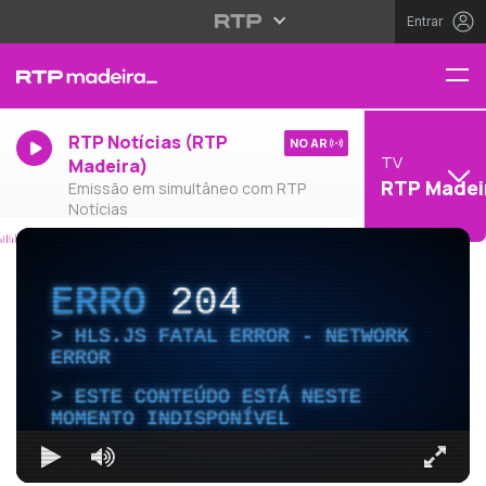
Entrar
RTP Notícias (RTP
NO AR
TV
Madeira)
RTP Madei
Emissão em simultâneo com RTP
Notícias
ERRO
204
HLS.JS FATAL ERROR - NETWORK
ERROR
ESTE CONTEÚDO ESTÁ NESTE
MOMENTO INDISPONÍVEL