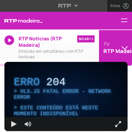
Entrar
RTP Notícias (RTP
NO AR
TV
Madeira)
RTP Madei
Emissão em simultâneo com RTP
Notícias
ERRO
204
HLS.JS FATAL ERROR - NETWORK
ERROR
ESTE CONTEÚDO ESTÁ NESTE
MOMENTO INDISPONÍVEL