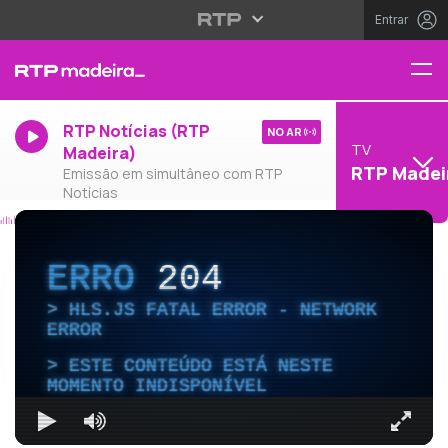
Entrar
RTP Notícias (RTP
NO AR
TV
Madeira)
RTP Madei
Emissão em simultâneo com RTP
Notícias
ERRO
204
HLS.JS FATAL ERROR - NETWORK
ERROR
ESTE CONTEÚDO ESTÁ NESTE
MOMENTO INDISPONÍVEL