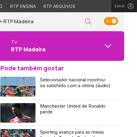
G
RTP ENSINA
RTP ARQUIVOS
Entrar
+ RTP Madeira
TV
RTP Madeira
Pode também gostar
Selecionador nacional mostrou-
se satisfeito com a vitória (áudio)
Manchester United de Ronaldo
perde
Sporting avança para as meias