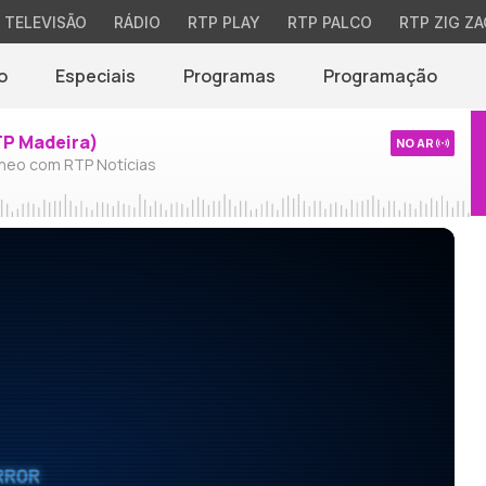
TELEVISÃO
RÁDIO
RTP PLAY
RTP PALCO
RTP ZIG ZA
o
Especiais
Programas
Programação
TP Madeira)
NO AR
neo com RTP Notícias
RROR