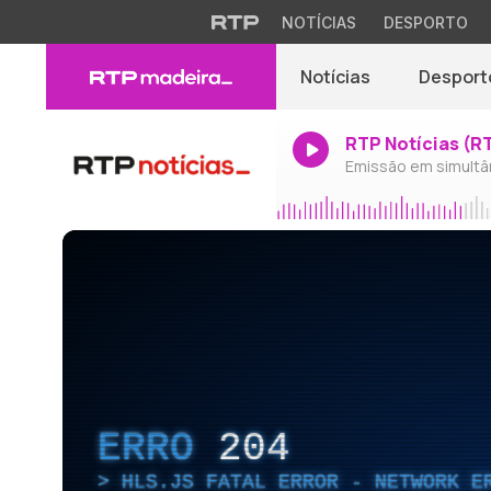
NOTÍCIAS
DESPORTO
Notícias
Desport
RTP Notícias (R
Emissão em simultâ
ERRO
204
HLS.JS FATAL ERROR - NETWORK E