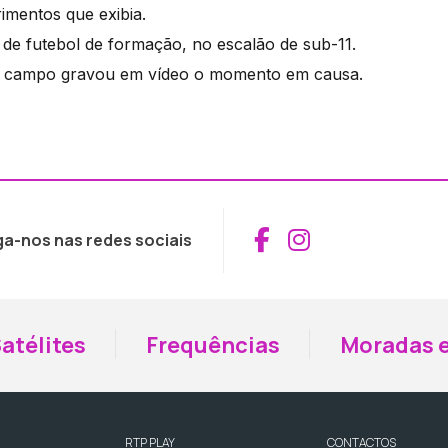
mentos que exibia.
de futebol de formação, no escalão de sub-11.
 do campo gravou em vídeo o momento em causa.
Aceder ao Fac
Aceder ao I
ga-nos nas redes sociais
atélites
Frequências
Moradas e
RTP PLAY
CONTACTOS