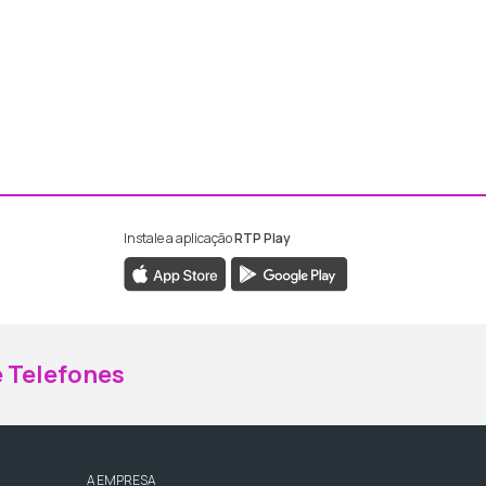
Instale a aplicação
RTP Play
ebook da RTP Madeira
nstagram da RTP Madeira
 Telefones
A EMPRESA