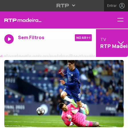
Entrar
Sem Filtros
NO AR
TV
RTP Madei