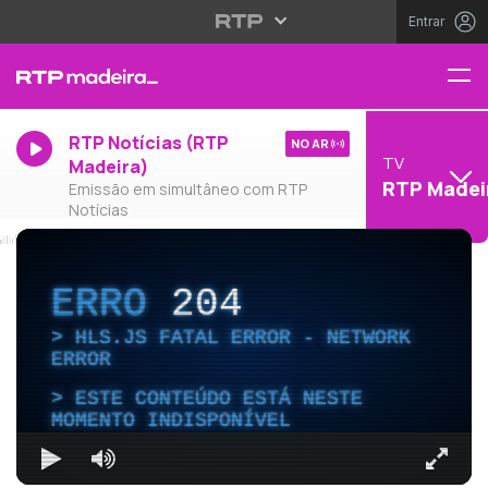
Entrar
RTP Notícias (RTP
NO AR
TV
Madeira)
RTP Madei
Emissão em simultâneo com RTP
Notícias
ERRO
204
HLS.JS FATAL ERROR - NETWORK
ERROR
ESTE CONTEÚDO ESTÁ NESTE
MOMENTO INDISPONÍVEL