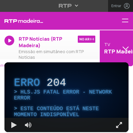
Entrar
RTP Notícias (RTP
NO AR
TV
Madeira)
RTP Madei
Emissão em simultâneo com RTP
Notícias
ERRO
204
HLS.JS FATAL ERROR - NETWORK
ERROR
ESTE CONTEÚDO ESTÁ NESTE
MOMENTO INDISPONÍVEL