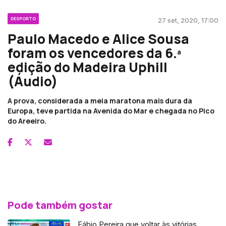
DESPORTO
27 set, 2020, 17:00
Paulo Macedo e Alice Sousa
foram os vencedores da 6.ª
edição do Madeira Uphill
(Áudio)
A prova, considerada a meia maratona mais dura da
Europa, teve partida na Avenida do Mar e chegada no Pico
do Areeiro.
Pode também gostar
Fábio Pereira que voltar às vitórias