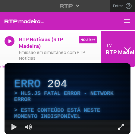
Entrar
RTP Notícias (RTP
NO AR
TV
Madeira)
RTP Madei
Emissão em simultâneo com RTP
Notícias
ERRO
204
HLS.JS FATAL ERROR - NETWORK
ERROR
ESTE CONTEÚDO ESTÁ NESTE
MOMENTO INDISPONÍVEL