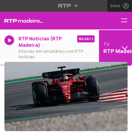
Entrar
RTP Notícias (RTP
NO AR
TV
Madeira)
RTP Madei
Emissão em simultâneo com RTP
Notícias