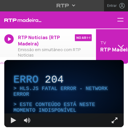
Entrar
RTP Notícias (RTP
NO AR
TV
Madeira)
RTP Madei
Emissão em simultâneo com RTP
Notícias
ERRO
204
HLS.JS FATAL ERROR - NETWORK
ERROR
ESTE CONTEÚDO ESTÁ NESTE
MOMENTO INDISPONÍVEL