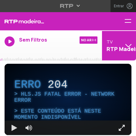
Entrar
Sem Filtros
NO AR
TV
RTP Madei
ERRO
204
HLS.JS FATAL ERROR - NETWORK
ERROR
ESTE CONTEÚDO ESTÁ NESTE
MOMENTO INDISPONÍVEL